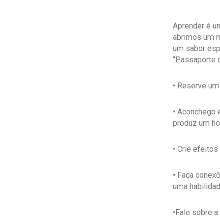
Aprender é um
abrimos um m
um sabor esp
“Passaporte d
• Reserve um 
• Aconchego é
produz um ho
• Crie efeito
• Faça conexõ
uma habilidad
•Fale sobre a