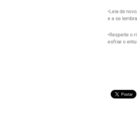
•Leia de novo
e a se lembra
•Respeite o r
esfriar o ent