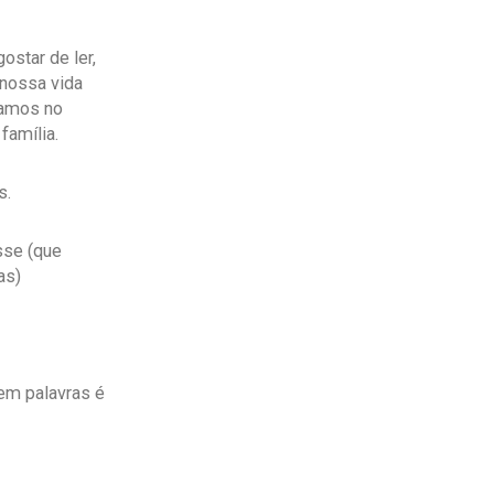
star de ler,
nossa vida
ramos no
família.
s.
sse (que
as)
 em palavras é