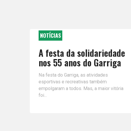
NOTÍCIAS
A festa da solidariedade
nos 55 anos do Garriga
Na festa do Garriga, as atividades
esportivas e recreativas também
empolgaram a todos. Mas, a maior vitória
foi...