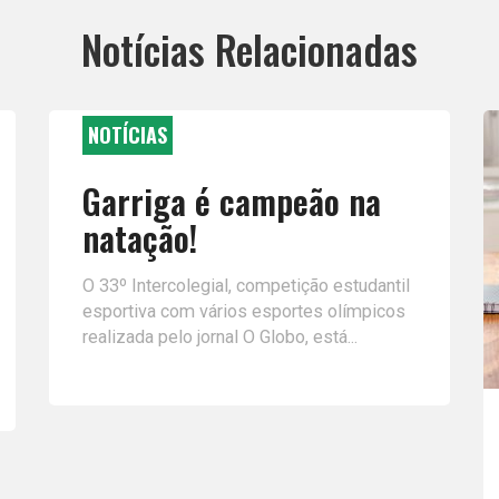
Notícias Relacionadas
NOTÍCIAS
Garriga é campeão na
natação!
O 33º Intercolegial, competição estudantil
esportiva com vários esportes olímpicos
realizada pelo jornal O Globo, está...