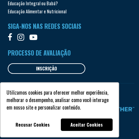
Educação Integral ou Babá?
Educação Alimentar e Nutricional
SIGA-NOS NAS REDES SOCIAIS
PROCESSO DE AVALIAÇÃO
INSCRIÇÃO
Utilizamos cookies para oferecer melhor experiência,
Todos os direitos reservados © Garriga 2018
melhorar o desempenho, analisar como você interage
em nosso site e personalizar conteúdo.
Recusar Cookies
Aceitar Cookies