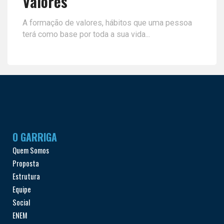
Valores
A formação de valores, hábitos que uma pessoa
terá como base por toda a sua vida...
O GARRIGA
Quem Somos
Proposta
Estrutura
Equipe
Social
ENEM