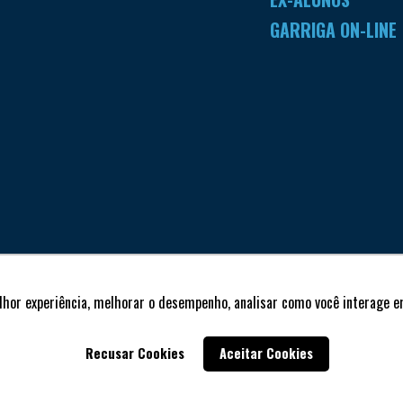
GARRIGA ON-LINE
lhor experiência, melhorar o desempenho, analisar como você interage em
Recusar Cookies
Aceitar Cookies