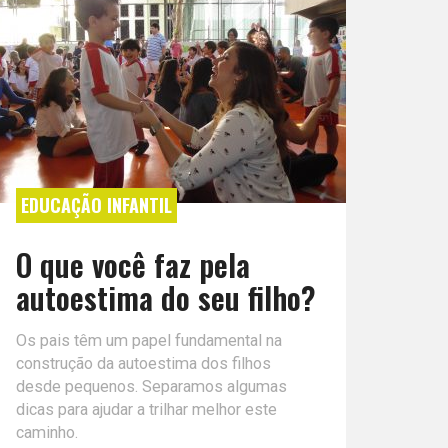
EDUCAÇÃO INFANTIL
O que você faz pela
autoestima do seu filho?
Os pais têm um papel fundamental na
construção da autoestima dos filhos
desde pequenos. Separamos algumas
dicas para ajudar a trilhar melhor este
caminho.