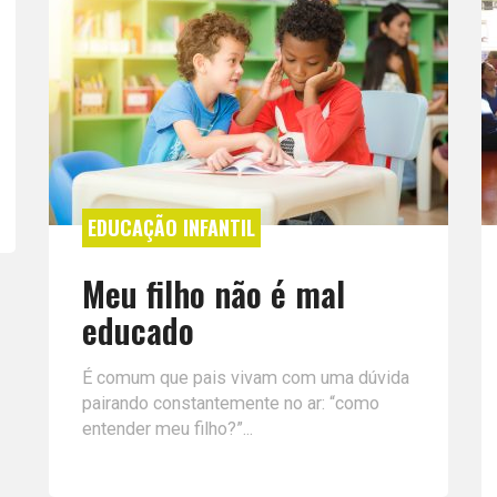
EDUCAÇÃO INFANTIL
Meu filho não é mal
educado
É comum que pais vivam com uma dúvida
pairando constantemente no ar: “como
entender meu filho?”...