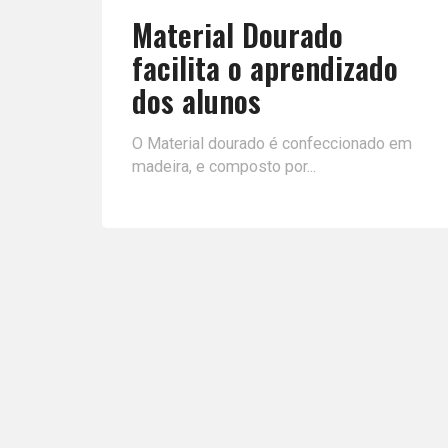
Material Dourado
facilita o aprendizado
dos alunos
O Material dourado é confeccionado em
madeira, e composto por...