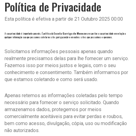
Política de Privacidade
Esta política é efetiva a partir de 21 Outubro 2025 00:00
A sua privacidade é importante para nós. É política da
Escola Garriga de Menezes
respeitar a sua privacidade em relação a
qualquer informação sua que possamos coletar no site
garriga.com.br
e em outros sites que possuímos e operamos.
Solicitamos informações pessoais apenas quando
realmente precisamos delas para lhe fornecer um serviço.
Fazemos isso por meios justos e legais, com o seu
conhecimento e consentimento. Também informamos por
que estamos coletando e como será usado.
Apenas retemos as informações coletadas pelo tempo
necessário para fornecer o serviço solicitado. Quando
armazenamos dados, protegemos por meios
comercialmente aceitáveis para evitar perdas e roubos,
bem como acesso, divulgação, cópia, uso ou modificação
não autorizados.