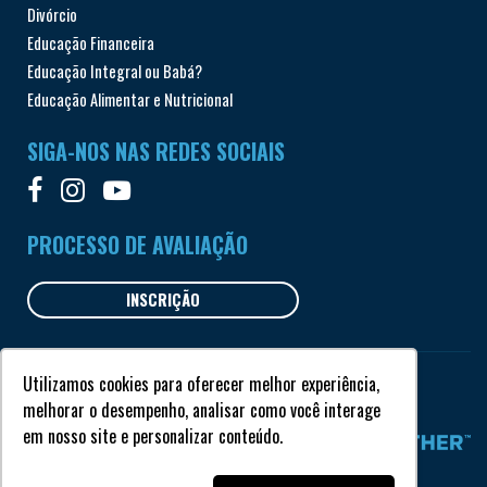
Divórcio
Educação Financeira
Educação Integral ou Babá?
Educação Alimentar e Nutricional
SIGA-NOS NAS REDES SOCIAIS
PROCESSO DE AVALIAÇÃO
INSCRIÇÃO
Utilizamos cookies para oferecer melhor experiência,
Todos os direitos reservados © Garriga 2018
melhorar o desempenho, analisar como você interage
em nosso site e personalizar conteúdo.