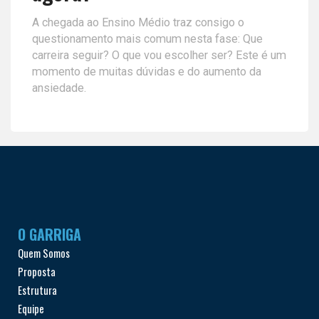
A chegada ao Ensino Médio traz consigo o
questionamento mais comum nesta fase: Que
carreira seguir? O que vou escolher ser? Este é um
momento de muitas dúvidas e do aumento da
ansiedade.
O GARRIGA
Quem Somos
Proposta
Estrutura
Equipe