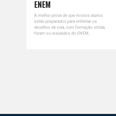
ENEM
A melhor prova de que nossos alunos
estão preparados para enfentar os
desafios da vida, com formação sólida,
foram os resutados do ENEM...