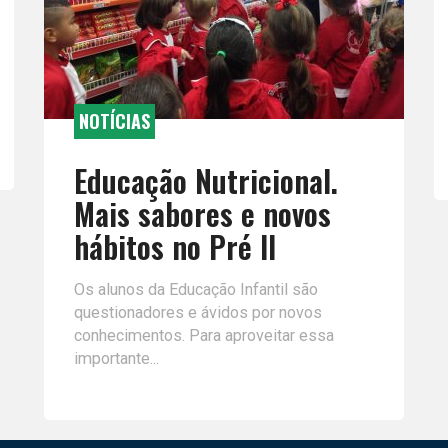
NOTÍCIAS
Educação Nutricional.
Mais sabores e novos
hábitos no Pré II
Os alunos da Educação Infantil são
questionadores e ávidos por novos
conhecimentos. Para aproveitar essa
importante...