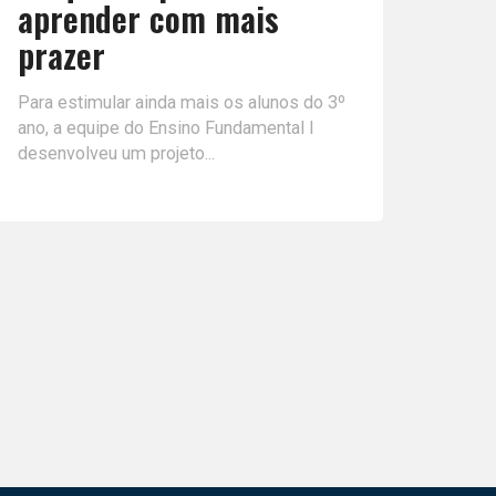
aprender com mais
prazer
Para estimular ainda mais os alunos do 3º
ano, a equipe do Ensino Fundamental I
desenvolveu um projeto...